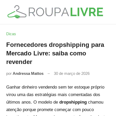
Pular
para
o
Roupa
Moda,
conteúdo
Decoração
Livre
Dicas
e
Serviços
Fornecedores dropshipping para
Mercado Livre: saiba como
revender
por
Andressa Mattos
30 de março de 2026
Ganhar dinheiro vendendo sem ter estoque próprio
virou uma das estratégias mais comentadas dos
últimos anos. O modelo de
dropshipping
chamou
atenção porque promete começar com pouco