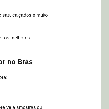
lsas, calçados e muito
er os melhores
or no Brás
pra:
pre veja amostras ou