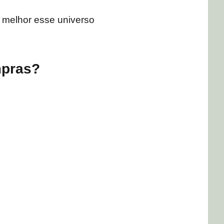
r melhor esse universo
mpras?