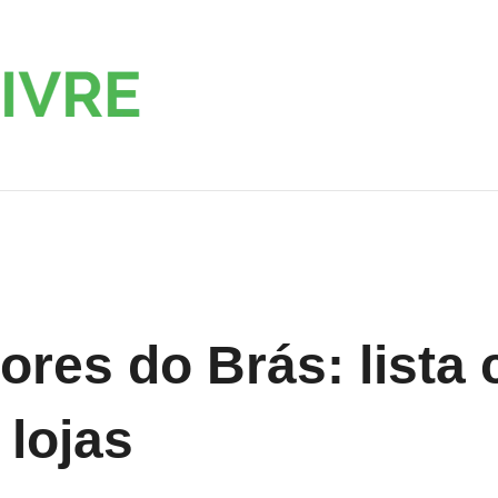
Roupa
Moda,
Decoração
Livre
e
Serviços
res do Brás: lista
lojas