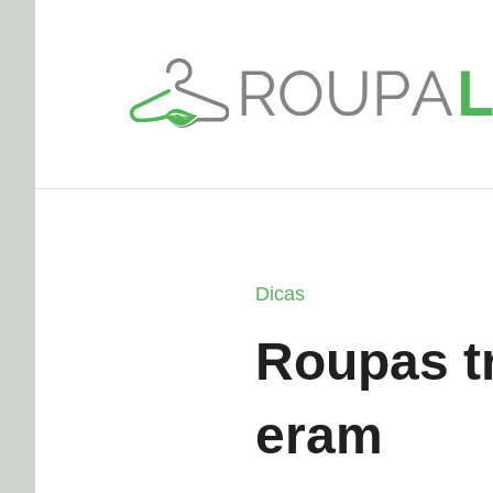
Pular
para
o
conteúdo
Dicas
Roupas t
eram