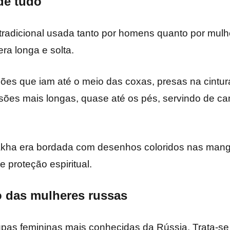
de tudo
tradicional usada tanto por homens quanto por mulh
era longa e solta.
es que iam até o meio das coxas, presas na cintura
sões mais longas, quase até os pés, servindo de ca
bakha era bordada com desenhos coloridos nas manga
 proteção espiritual.
o das mulheres russas
pas femininas mais conhecidas da Rússia. Trata-se 