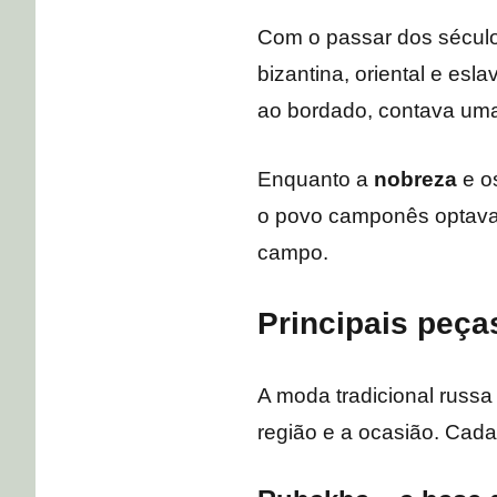
Com o passar dos séculos
bizantina, oriental e es
ao bordado, contava uma h
Enquanto a
nobreza
e o
o povo camponês optava p
campo.
Principais peça
A moda tradicional russa
região e a ocasião. Cada