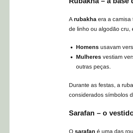
Rubakha – a base 
A
rubakha
era a camisa 
de linho ou algodão cru, 
Homens
usavam versõ
Mulheres
vestiam ver
outras peças.
Durante as festas, a ru
considerados símbolos de
Sarafan – o vestid
O
sarafan
é uma das rou