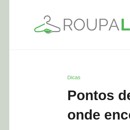
Pular
para
o
conteúdo
Dicas
Pontos de
onde enc