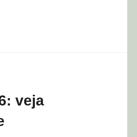
6: veja
e