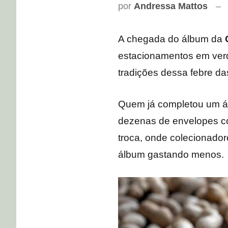
por
Andressa Mattos
A chegada do álbum da
estacionamentos em verd
tradições dessa febre da
Quem já completou um álb
dezenas de envelopes co
troca, onde colecionador
álbum gastando menos.