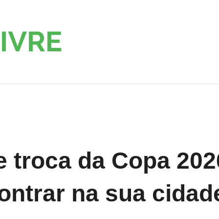
Roupa
Moda,
Decoração
Livre
e
Serviços
 troca da Copa 202
ontrar na sua cidad