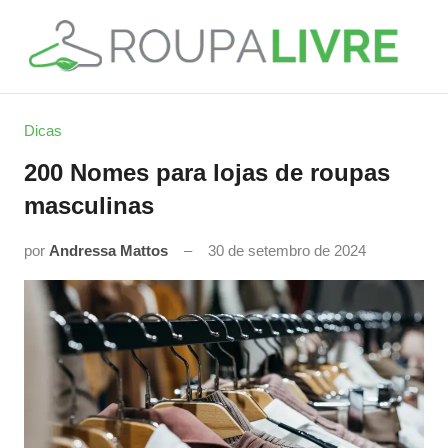
Pular
para
o
Roupa
Moda,
conteúdo
Decoração
Livre
Dicas
e
Serviços
200 Nomes para lojas de roupas
masculinas
por
Andressa Mattos
30 de setembro de 2024