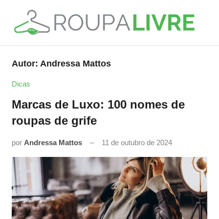
Pular
para
o
Roupa
Moda,
conteúdo
Decoração
Livre
Autor:
Andressa Mattos
e
Serviços
Dicas
Marcas de Luxo: 100 nomes de
roupas de grife
por
Andressa Mattos
11 de outubro de 2024